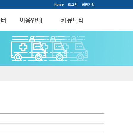
Home
로그인
회원가입
센터
이용안내
커뮤니티
입원대상
공지사항
입/퇴원 안내
질문과답변
제증명 안내
직원게시판