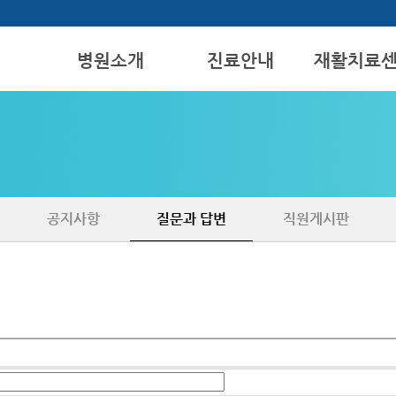
병원소개
진료안내
재활치료
인사말
진료과목안내
재활치료
미션/비젼
작업치료
시설소개
인지프로그램
오시는길
공지사항
질문과 답변
직원게시판