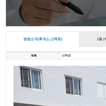
병원소개(휴게소,산책로)
1층 
제목
산책로